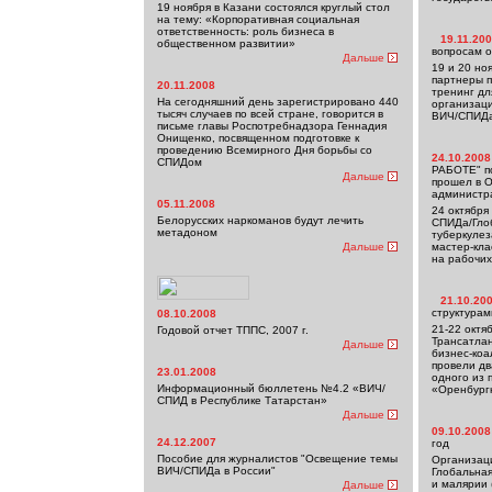
19 ноября в Казани состоялся круглый стол
на тему: «Корпоративная социальная
ответственность: роль бизнеса в
19.11.20
общественном развитии»
вопросам 
Дальше
19 и 20 но
партнеры п
20.11.2008
тренинг дл
На сегодняшний день зарегистрировано 440
организаци
тысяч случаев по всей стране, говорится в
ВИЧ/СПИДа
письме главы Роспотребнадзора Геннадия
Онищенко, посвященном подготовке к
проведению Всемирного Дня борьбы со
24.10.2008
СПИДом
РАБОТЕ" п
Дальше
прошел в О
администр
05.11.2008
24 октября
Белорусских наркоманов будут лечить
СПИДа/Гло
метадоном
туберкулез
Дальше
мастер-кла
на рабочих
21.10.20
структура
08.10.2008
21-22 октя
Годовой отчет ТППС, 2007 г.
Трансатла
Дальше
бизнес-коа
провели дв
23.01.2008
одного из 
Информационный бюллетень №4.2 «ВИЧ/
«Оренбург
СПИД в Республике Татарстан»
Дальше
09.10.2008
24.12.2007
год
Пособие для журналистов "Освещение темы
Организац
ВИЧ/СПИДа в России"
Глобальная
и малярии 
Дальше