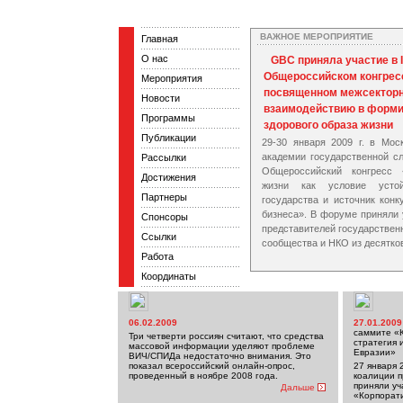
ВАЖНОЕ МЕРОПРИЯТИЕ
Главная
О нас
GBC приняла участие в I
Общероссийском конгрес
Мероприятия
посвященном межсектор
Новости
взаимодействию в форм
Программы
здорового образа жизни
Публикации
29-30 января 2009 г. в Мос
академии государственной сл
Рассылки
Общероссийский конгресс 
Достижения
жизни как условие устой
Партнеры
государства и источник конк
бизнеса». В форуме приняли 
Спонсоры
представителей государствен
Ссылки
сообщества и НКО из десятков
Работа
Координаты
06.02.2009
27.01.2009
саммите «К
Три четверти россиян считают, что средства
стратегия 
массовой информации уделяют проблеме
Евразии»
ВИЧ/СПИДа недостаточно внимания. Это
показал всероссийский онлайн-опрос,
27 января 
проведенный в ноябре 2008 года.
коалиции п
приняли уч
Дальше
«Корпорати