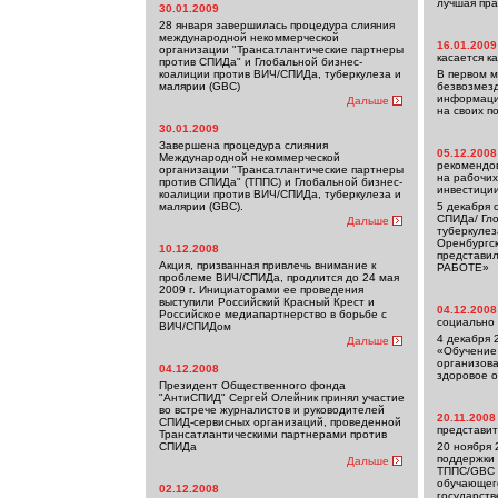
лучшая пра
30.01.2009
28 января завершилась процедура слияния
международной некоммерческой
16.01.2009
организации "Трансатлантические партнеры
касается к
против СПИДа" и Глобальной бизнес-
коалиции против ВИЧ/СПИДа, туберкулеза и
В первом м
малярии (GBC)
безвозмезд
информаци
Дальше
на своих п
30.01.2009
Завершена процедура слияния
05.12.2008
Международной некоммерческой
рекомендо
организации "Трансатлантические партнеры
на рабочи
против СПИДа" (ТППС) и Глобальной бизнес-
инвестиции
коалиции против ВИЧ/СПИДа, туберкулеза и
малярии (GBC).
5 декабря 
СПИДа/ Гл
Дальше
туберкулез
Оренбургс
10.12.2008
представи
Акция, призванная привлечь внимание к
РАБОТЕ»
проблеме ВИЧ/СПИДа, продлится до 24 мая
2009 г. Инициаторами ее проведения
выступили Российский Красный Крест и
04.12.2008
Российское медиапартнерство в борьбе с
социально
ВИЧ/СПИДом
4 декабря 
Дальше
«Обучение 
организов
04.12.2008
здоровое 
Президент Общественного фонда
"АнтиСПИД" Сергей Олейник принял участие
во встрече журналистов и руководителей
20.11.2008
СПИД-сервисных организаций, проведенной
представит
Трансатлантическими партнерами против
СПИДа
20 ноября 
поддержки
Дальше
ТППС/GBC 
обучающего
02.12.2008
государст