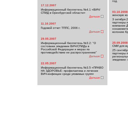
год.
17.12.2007
Информационный бюллетень №4.1 «ВИЧ/
03.10.2008
СПИД в Оренбургской области»
женскую ко
Дальше
3 октября 
партнеры 
11.10.2007
компании 
Годовой отчет ТППС, 2006 г.
ознакомите
Дальше
колонию Кр
29.05.2007
25.09.2008
Информационный бюллетень №3.2: "О
СМИ для жу
состоянии эпидемии ВИЧ/СПИДа в
Российской Федерации и мерах по
25 сентябр
противодействию ее распространению"
партнеры п
Дальше
региональн
эпидемии:
22.05.2007
Информационный бюллетень №3.5 «ПРАВО
НА ЗДОРОВЬЕ: профилактика и лечение
ВИЧ-инфекции среди уязвимых групп»
Дальше